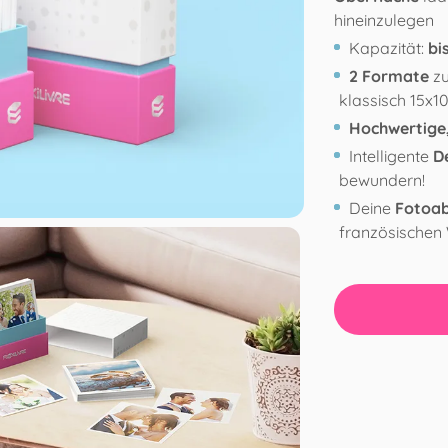
hineinzulegen
Kapazität:
bi
2 Formate
zu
klassisch 15x
Hochwertige,
Intelligente
D
bewundern!
Deine
Fotoa
französischen 