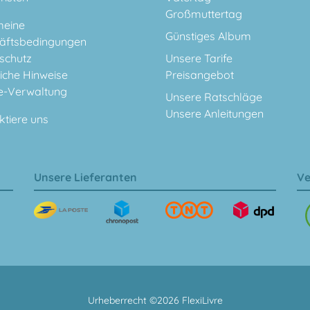
Großmuttertag
meine
Günstiges Album
äftsbedingungen
schutz
Unsere Tarife
iche Hinweise
Preisangebot
e-Verwaltung
Unsere Ratschläge
Unsere Anleitungen
ktiere uns
Unsere Lieferanten
Ve
Urheberrecht ©2026 FlexiLivre