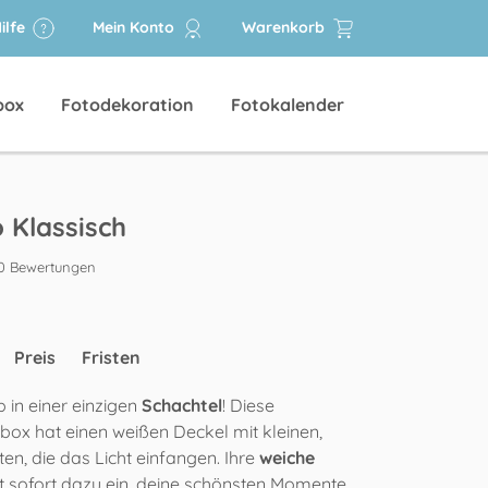
ilfe
Mein Konto
Warenkorb
box
Fotodekoration
Fotokalender
 Klassisch
0 Bewertungen
Preis
Fristen
 in einer einzigen
Schachtel
! Diese
box hat einen weißen Deckel mit kleinen,
ten, die das Licht einfangen. Ihre
weiche
t sofort dazu ein, deine schönsten Momente