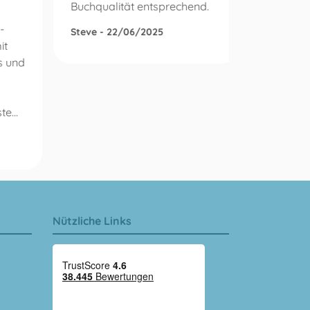
Buchqualität entsprechend.
schnell 
größten 
-
Steve - 22/06/2025
erledigt
it
war sehr
s und
pünktlic
gerne wei
e...
Wolfram
Nützliche Links