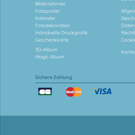
Bilderrahmen
Fotoposter
Allge
Kalender
Gesch
Fotodekoration
Daten
Individuelle Druckgrafik
Rechtl
Geschenkkarte
Cooki
3D-Album
Konta
Magic Album
Sichere Zahlung