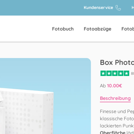
Kundenservice
H
Fotobuch
Fotoabzüge
Foto
Box Photo
8
Ab
10.00
€
Beschreibung
Finesse und Pep
klassische Foto
lackierten Punk
Oberfläche
läd