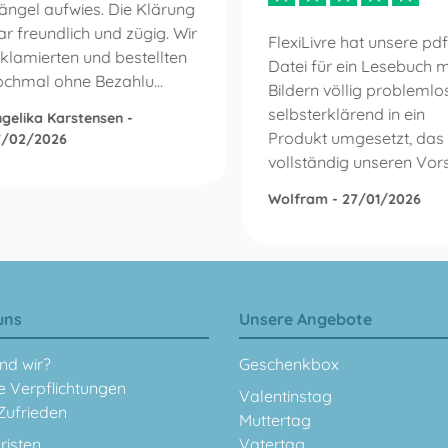
ängel aufwies. Die Klärung
r freundlich und zügig. Wir
FlexiLivre hat unsere pdf
klamierten und bestellten
Datei für ein Lesebuch m
ochmal ohne Bezahlu...
Bildern völlig problemlo
selbsterklärend in ein
gelika Karstensen -
Produkt umgesetzt, das
7/02/2026
vollständig unseren Vorst
Wolfram - 27/01/2026
uns
Unsere Angebote
nd wir?
Geschenkbox
e Verpflichtungen
Valentinstag
Zufrieden
Muttertag
fristen
Vatertag