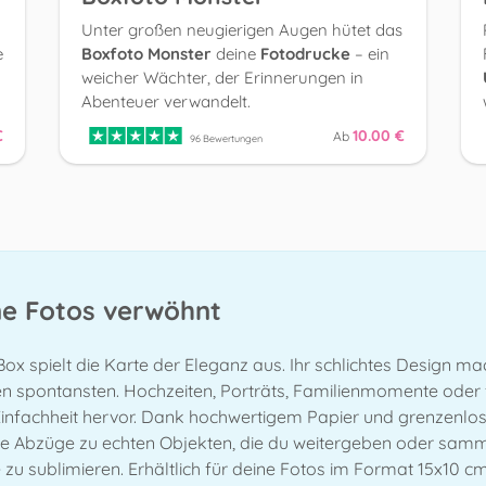
Unter großen neugierigen Augen hütet das
e
Boxfoto Monster
deine
Fotodrucke
– ein
weicher Wächter, der Erinnerungen in
Abenteuer verwandelt.
€
10.00 €
Ab
96 Bewertungen
ine Fotos verwöhnt
e Box spielt die Karte der Eleganz aus. Ihr schlichtes Design ma
den spontansten. Hochzeiten, Porträts, Familienmomente oder f
Einfachheit hervor. Dank hochwertigem Papier und grenzenlos
e Abzüge zu echten Objekten, die du weitergeben oder samme
 sublimieren. Erhältlich für deine Fotos im Format 15x10 cm