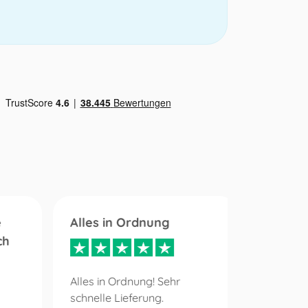
e
Alles in Ordnung
Mein A
ch
schnel
Alles in Ordnung! Sehr
schnelle Lieferung.
Mein Auf