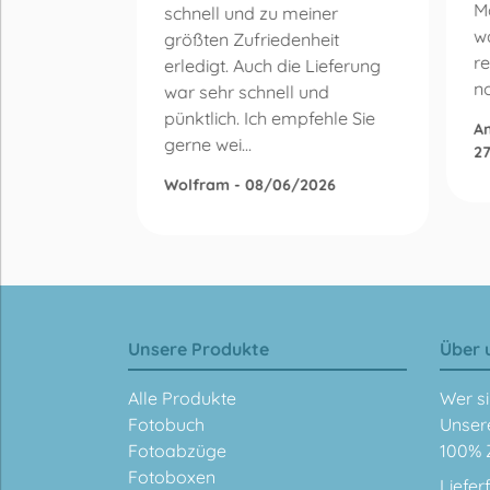
prechend.
M
schnell und zu meiner
wa
größten Zufriedenheit
5
re
erledigt. Auch die Lieferung
n
war sehr schnell und
pünktlich. Ich empfehle Sie
An
gerne wei...
2
Wolfram - 08/06/2026
Unsere Produkte
Über 
Alle Produkte
Wer si
Fotobuch
Unser
Fotoabzüge
100% 
Fotoboxen
Liefer