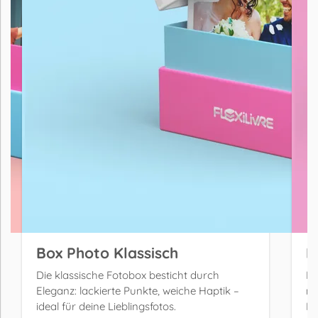
Box Photo Klassisch
B
Die klassische Fotobox besticht durch
Di
Eleganz: lackierte Punkte, weiche Haptik –
ma
ideal für deine Lieblingsfotos.
Fr