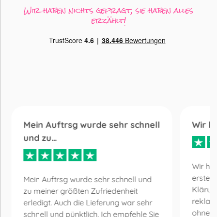
Wir haben nichts gefragt, sie haben alles
erzählt!
Mein Auftrsg wurde sehr schnell
Wir h
und zu…
Wir ha
erste 
Mein Auftrsg wurde sehr schnell und
Klärun
zu meiner größten Zufriedenheit
reklam
erledigt. Auch die Lieferung war sehr
ohne Be
schnell und pünktlich. Ich empfehle Sie