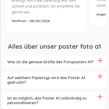
erledigt. Auch die Lieferung war sehr
ohne Be
schnell und pünktlich. Ich empfehle Sie
gerne wei...
Angelik
Wolfram - 08/06/2026
Alles über unser poster foto a1
Was ist die genaue Größe des Fotoposters A1?
Auf welchem Papiertyp wird das Poster A1
gedruckt?
Ist es möglich, das Poster A1 vollständig zu
personalisieren?