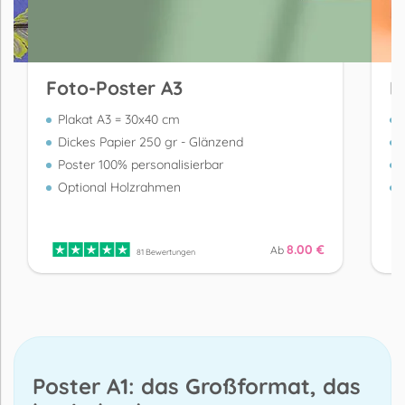
Foto-Poster A3
P
Plakat A3 = 30x40 cm
Dickes Papier 250 gr - Glänzend
Poster 100% personalisierbar
Optional Holzrahmen
8.00 €
Ab
81 Bewertungen
Poster A1: das Großformat, das