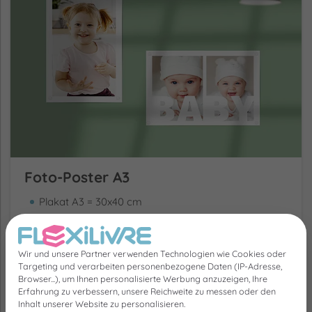
Foto-Poster A3
Plakat A3 = 30x40 cm
Dickes Papier 250 gr - Glänzend
Poster 100% personalisierbar
Optional Holzrahmen
Wir und unsere Partner verwenden Technologien wie Cookies oder
Targeting und verarbeiten personenbezogene Daten (IP-Adresse,
Browser...), um Ihnen personalisierte Werbung anzuzeigen, Ihre
Erfahrung zu verbessern, unsere Reichweite zu messen oder den
8.00 €
81 Bewertungen
Ab
Inhalt unserer Website zu personalisieren.