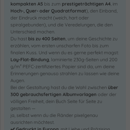
kompakten A5
bis zum
prestigeträchtigen A4
, im
Hoch-, Quer- oder Quadratformat
), den Einband,
der Eindruck macht (weich, hart oder
spiralgebunden), und die Veredelungen, die den
Unterschied machen.
Du hast
bis zu 400 Seiten
, um deine Geschichte zu
erzählen, vom ersten unscharfen Foto bis zum
finalen Kuss. Und wenn du es gerne perfekt magst:
Lay-Flat-Bindung
, laminierte 230g-Seiten und 200
g/m² PEFC-zertifiziertes Papier sind da, um deine
Erinnerungen genauso strahlen zu lassen wie deine
Augen.
Bei der Gestaltung hast du die Wahl zwischen
über
300 gebrauchsfertigen Albumvorlagen
oder der
völligen Freiheit, dein Buch Seite für Seite zu
gestalten —
ja, selbst wenn du die Ränder pixelgenau
ausrichten möchtest.
✔️ Gedruckt in Europa
, mit Liebe und Präzision