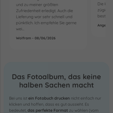
Die Klär
und zu meiner größten
zügig. W
Zufriedenheit erledigt. Auch die
bestellt
Lieferung war sehr schnell und
pünktlich. Ich empfehle Sie gerne
Angelika
wei...
Wolfram - 08/06/2026
Das Fotoalbum, das keine
halben Sachen macht
Bei uns ist
ein Fotobuch drucken
nicht einfach nur
klicken und hoffen, dass es gut aussieht. Es
bedeutet,
das perfekte Format
zu wählen (vom