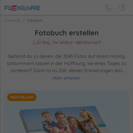
Startseite
Fotobuch
Fotobuch erstellen
Lächle, du wirst gedruckt!
Gehörst du zu denen, die 3245 Fotos auf ihrem Handy
schlummern lassen in der Hoffnung, sie eines Tages zu
sortieren? Dann ist es Zeit, deinen Erinnerungen das
Leben zu geben, das sie verdienen (und nebenbei etwas
Mehr erfahren
Speicherplatz auf deinem Handy freizumachen). Wähle
das
Fotobuchformat
, das dich begeistert, füge eine
BESTSELLER
Prise Spaß und eine große Portion Emotionen hinzu, und
schwupps:
deine Lieblingsfotos
wandern von der Cloud
in dein Wohnzimmer!