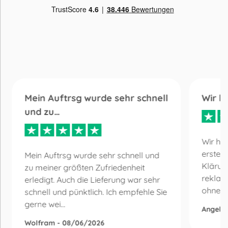
Mein Auftrsg wurde sehr schnell
Wir h
und zu…
Wir ha
erste 
Mein Auftrsg wurde sehr schnell und
Klärun
zu meiner größten Zufriedenheit
reklam
erledigt. Auch die Lieferung war sehr
ohne Be
schnell und pünktlich. Ich empfehle Sie
gerne wei...
Angelik
Wolfram - 08/06/2026