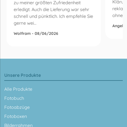
Klärun
zu meiner größten Zufriedenheit
reklam
erledigt. Auch die Lieferung war sehr
ohne Be
schnell und pünktlich. Ich empfehle Sie
gerne wei...
Angelik
Wolfram - 08/06/2026
Unsere Produkte
Alle Produkte
Fotobuch
Fotoabzüge
Fotoboxen
Bilderrahmen