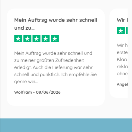
Mein Auftrsg wurde sehr schnell
Wir h
und zu…
Wir ha
erste 
Mein Auftrsg wurde sehr schnell und
Klärun
zu meiner größten Zufriedenheit
reklam
erledigt. Auch die Lieferung war sehr
ohne Be
schnell und pünktlich. Ich empfehle Sie
gerne wei...
Angelik
Wolfram - 08/06/2026