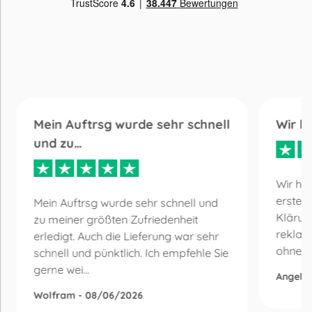
Mein Auftrsg wurde sehr schnell
Wir h
und zu…
Wir ha
erste 
Mein Auftrsg wurde sehr schnell und
Klärun
zu meiner größten Zufriedenheit
reklam
erledigt. Auch die Lieferung war sehr
ohne Be
schnell und pünktlich. Ich empfehle Sie
gerne wei...
Angelik
Wolfram - 08/06/2026