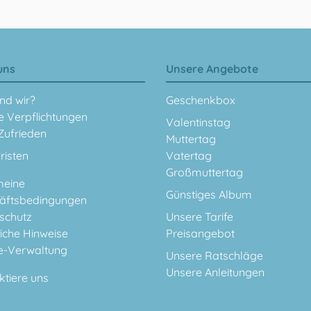
uns
Unsere Angebote
nd wir?
Geschenkbox
e Verpflichtungen
Valentinstag
Zufrieden
Muttertag
fristen
Vatertag
Großmuttertag
meine
Günstiges Album
äftsbedingungen
schutz
Unsere Tarife
iche Hinweise
Preisangebot
e-Verwaltung
Unsere Ratschläge
Unsere Anleitungen
ktiere uns