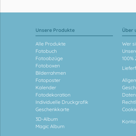
Unsere Produkte
Über 
Alle Produkte
Wer si
Fotobuch
Unser
Fotoabzüge
100% 
Fotoboxen
Liefer
Bilderrahmen
Fotoposter
Allge
Kalender
Gesch
Fotodekoration
Daten
Individuelle Druckgrafik
Rechtl
Geschenkkarte
Cooki
3D-Album
Konta
Magic Album