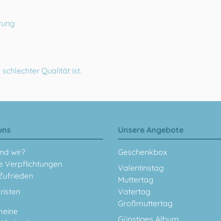
erung
chlechter Qualität ist.
uns
Unsere Angebote
nd wir?
Geschenkbox
e Verpflichtungen
Valentinstag
Zufrieden
Muttertag
fristen
Vatertag
Großmuttertag
meine
Günstiges Album