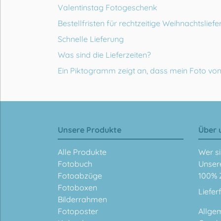
Valentinstag Fotogeschenk
Bestellfristen für rechtzeitige Weihnachtslief
Schnelle Lieferung
Was sind die Lieferzeiten?
Ein Piktogramm zeigt an, dass mein Foto von s
Unsere Produkte
Über 
Alle Produkte
Wer si
Fotobuch
Unser
Fotoabzüge
100% 
Fotoboxen
Liefer
Bilderrahmen
Fotoposter
Allge