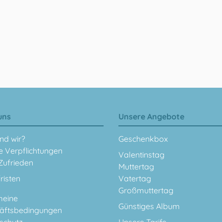
uns
Unsere Angebote
nd wir?
Geschenkbox
e Verpflichtungen
Valentinstag
Zufrieden
Muttertag
fristen
Vatertag
Großmuttertag
meine
Günstiges Album
äftsbedingungen
schutz
Unsere Tarife