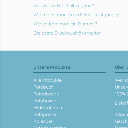
Was ist ein Beschnittzugabe?
Wie macht man einen Fehler rückgängig?
Wie entfernt man ein Element?
Die beste Druckqualität erhalten
Unsere Produkte
Über 
Alle Produkte
Wer si
Fotobuch
Unser
Fotoabzüge
100% 
Fotoboxen
Liefer
Bilderrahmen
Fotoposter
Allge
Kalender
Gesch
Fotodekoration
Daten