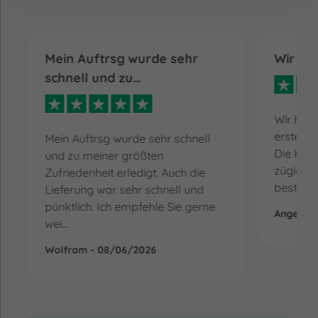
Mein Auftrsg wurde sehr
Wir ha
schnell und zu…
Wir hatt
erste Li
Mein Auftrsg wurde sehr schnell
Die Klär
und zu meiner größten
zügig. W
Zufriedenheit erledigt. Auch die
bestellt
Lieferung war sehr schnell und
pünktlich. Ich empfehle Sie gerne
Angelika
wei...
Wolfram - 08/06/2026