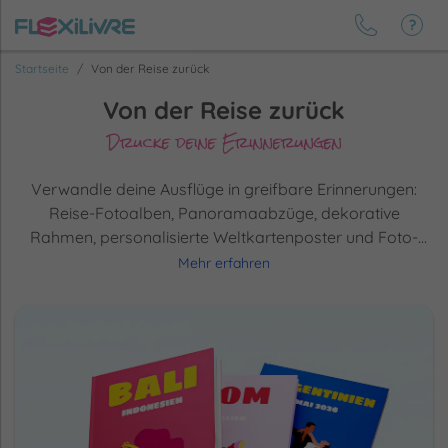
Startseite
Von der Reise zurück
Von der Reise zurück
Drucke deine Erinnerungen
Verwandle deine Ausflüge in greifbare Erinnerungen:
Reise-Fotoalben, Panoramaabzüge, dekorative
Rahmen, personalisierte Weltkartenposter und Foto-
Abenteuerbox. Erlebe jedes Reiseziel, jede Emotion aufs
Mehr erfahren
Neue. Deine Reisen werden nie aus deinem Gedächtnis
oder von deinen Wänden verschwinden.