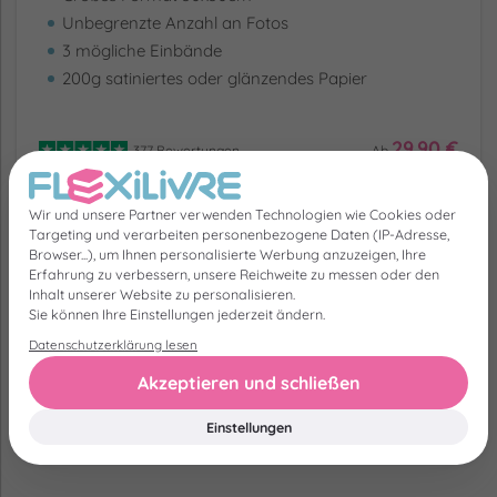
Unbegrenzte Anzahl an Fotos
3 mögliche Einbände
200g satiniertes oder glänzendes Papier
29.90 €
377 Bewertungen
Ab
Wir und unsere Partner verwenden Technologien wie Cookies oder
Targeting und verarbeiten personenbezogene Daten (IP-Adresse,
Browser...), um Ihnen personalisierte Werbung anzuzeigen, Ihre
Unsere Kunden erzählen
Erfahrung zu verbessern, unsere Reichweite zu messen oder den
Inhalt unserer Website zu personalisieren.
Sie können Ihre Einstellungen jederzeit ändern.
Wir haben nichts gefragt, sie haben alles
erzählt!
Datenschutzerklärung lesen
Akzeptieren und schließen
Einstellungen