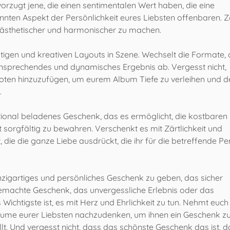
orzugt jene, die einen sentimentalen Wert haben, die eine
nnten Aspekt der Persönlichkeit eures Liebsten offenbaren. 
sie ästhetischer und harmonischer zu machen.
ltigen und kreativen Layouts in Szene. Wechselt die Formate, 
l ansprechendes und dynamisches Ergebnis ab. Vergesst nicht,
kdoten hinzuzufügen, um eurem Album Tiefe zu verleihen und 
.
tional beladenes Geschenk, das es ermöglicht, die kostbaren
 sorgfältig zu bewahren. Verschenkt es mit Zärtlichkeit und
t, die die ganze Liebe ausdrückt, die ihr für die betreffende P
einzigartiges und persönliches Geschenk zu geben, das sicher
gemachte Geschenk, das unvergessliche Erlebnis oder das
ichtigste ist, es mit Herz und Ehrlichkeit zu tun. Nehmt euch 
räume eurer Liebsten nachzudenken, um ihnen ein Geschenk z
lt. Und vergesst nicht, dass das schönste Geschenk das ist, d