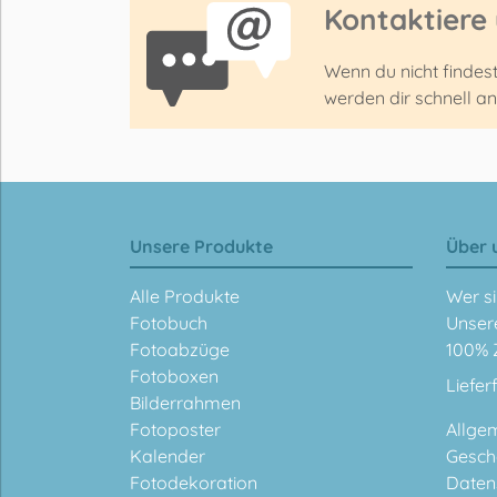
Kontaktiere
Wenn du nicht findes
werden dir schnell a
Unsere Produkte
Über 
Alle Produkte
Wer si
Fotobuch
Unser
Fotoabzüge
100% 
Fotoboxen
Liefer
Bilderrahmen
Fotoposter
Allge
Kalender
Gesch
Fotodekoration
Daten