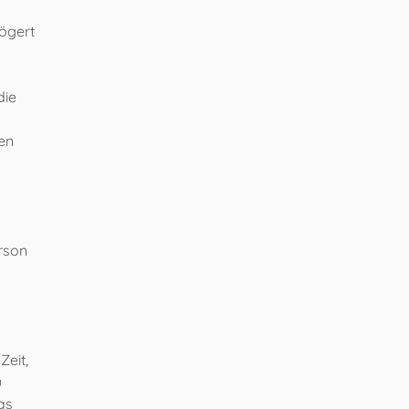
Zögert
die
den
erson
Zeit,
u
as