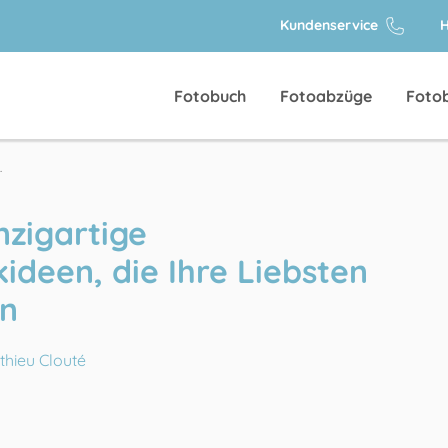
Kundenservice
H
Fotobuch
Fotoabzüge
Foto
.
nzigartige
deen, die Ihre Liebsten
rn
thieu Clouté