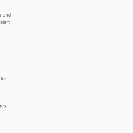
es und
siert
rlen
ges