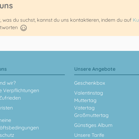
 uns
t, was du suchst, kannst du uns kontaktieren, indem du auf
Ku
ntworten
uns
Unsere Angebote
nd wir?
Geschenkbox
e Verpflichtungen
Valentinstag
Zufrieden
Muttertag
fristen
Vatertag
Großmuttertag
meine
Günstiges Album
äftsbedingungen
schutz
Unsere Tarife