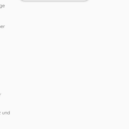
ige
her
r
z und