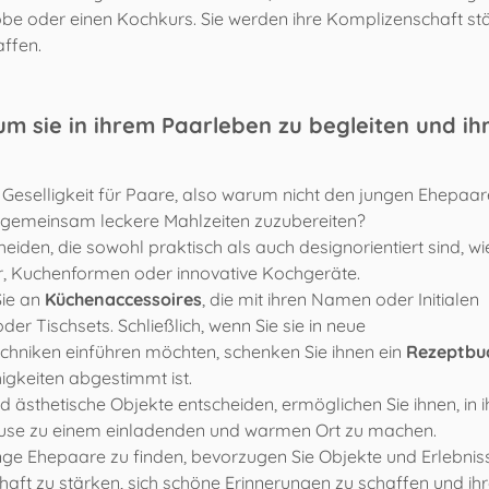
robe oder einen Kochkurs. Sie werden ihre Komplizenschaft st
ffen.
m sie in ihrem Paarleben zu begleiten und ih
 Geselligkeit für Paare, also warum nicht den jungen Ehepaa
gemeinsam leckere Mahlzeiten zuzubereiten?
eiden, die sowohl praktisch als auch designorientiert sind, wie
r, Kuchenformen oder innovative Kochgeräte.
Sie an
Küchenaccessoires
, die mit ihren Namen oder Initialen
der Tischsets. Schließlich, wenn Sie sie in neue
chniken einführen möchten, schenken Sie ihnen ein
Rezeptbu
gkeiten abgestimmt ist.
d ästhetische Objekte entscheiden, ermöglichen Sie ihnen, in i
e zu einem einladenden und warmen Ort zu machen.
ge Ehepaare zu finden, bevorzugen Sie Objekte und Erlebnis
haft zu stärken, sich schöne Erinnerungen zu schaffen und ih