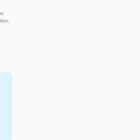
as
ten,