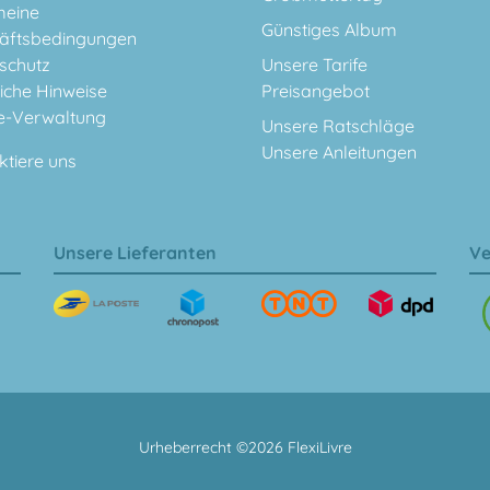
meine
Günstiges Album
äftsbedingungen
schutz
Unsere Tarife
iche Hinweise
Preisangebot
e-Verwaltung
Unsere Ratschläge
Unsere Anleitungen
ktiere uns
Unsere Lieferanten
Ve
Urheberrecht ©2026 FlexiLivre