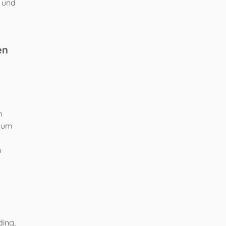
n und
en
m
, um
n
ding,