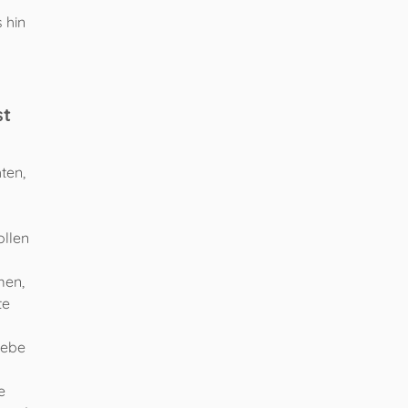
 hin
st
ten,
ollen
men,
te
iebe
e