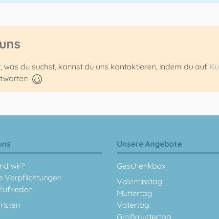
 uns
t, was du suchst, kannst du uns kontaktieren, indem du auf
Ku
ntworten
uns
Unsere Angebote
nd wir?
Geschenkbox
e Verpflichtungen
Valentinstag
Zufrieden
Muttertag
fristen
Vatertag
Großmuttertag