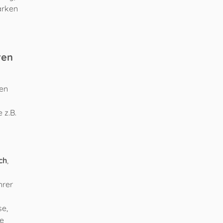
ärken
ren
ren
 z.B.
ch
,
hrer
se,
re