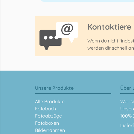
Kontaktiere
Wenn du nicht findes
werden dir schnell a
Unsere Produkte
Über 
Alle Produkte
Wer si
Fotobuch
Unser
Fotoabzüge
100% 
Fotoboxen
Liefer
Bilderrahmen