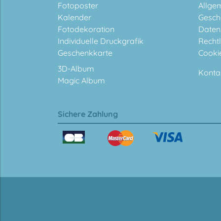
Fotoposter
Allge
Kalender
Gesch
Fotodekoration
Daten
Individuelle Druckgrafik
Rechtl
Geschenkkarte
Cooki
3D-Album
Konta
Magic Album
Sichere Zahlung