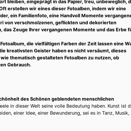
t bleiben, eingeprägt in das Papier, treu, unbeweglich, 
Oft erstellen wir eines dieser Fotoalben, indem wir eine
lder, ein Familienfoto, eine Handvoll Momente vergangen
i von verschmolzenen, geflickten und dekorierten
en, das Zeuge Ihrer vergangenen Momente und das Erbe f
 Fotoalbum, die vielfältigen Farben der Zeit lassen eine W
ie kreativsten Geister haben es nicht versäumt, dieses
ie thematisch gestalteten Fotoalben zu nutzen, ob
eren Gebrauch.
r Schönheit des Schönen geblendeten menschlichen
eele in dieser Welt seine volle Bedeutung haben. Kunst ist d
den, einer Idee, einer Bewunderung, sei es in Tanz, Musik,