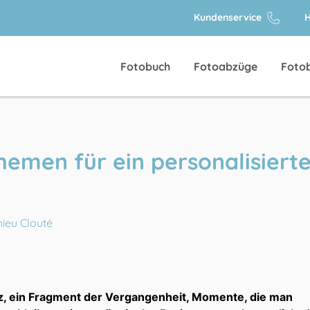
Kundenservice
H
Fotobuch
Fotoabzüge
Foto
Themen für ein personalisiert
ieu Clouté
z, ein Fragment der Vergangenheit, Momente, die man