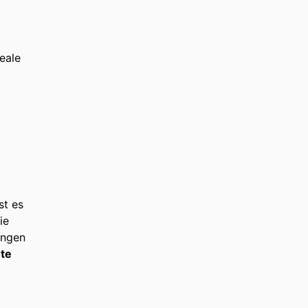
eale
st es
ie
ungen
te