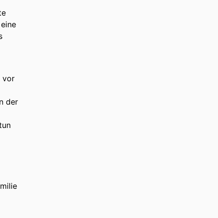
te
 eine
s
 vor
n der
tun
milie