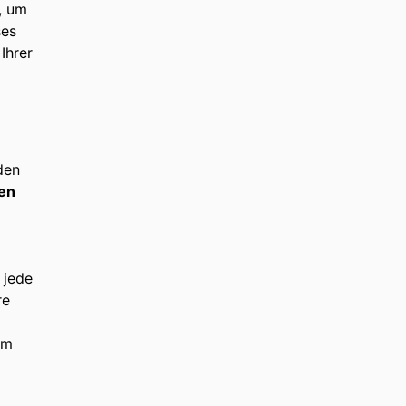
, um
ses
Ihrer
den
hen
, jede
re
um