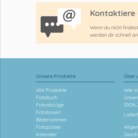
Kontaktiere
Wenn du nicht findes
werden dir schnell a
Unsere Produkte
Über 
Alle Produkte
Wer si
Fotobuch
Unser
Fotoabzüge
100% 
Fotoboxen
Liefer
Bilderrahmen
Fotoposter
Allge
Kalender
Gesch