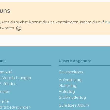
 uns
t, was du suchst, kannst du uns kontaktieren, indem du auf
Ku
ntworten
uns
Unsere Angebote
nd wir?
Geschenkbox
e Verpflichtungen
Valentinstag
Zufrieden
Muttertag
fristen
Vatertag
Großmuttertag
meine
Günstiges Album
äftsbedingungen