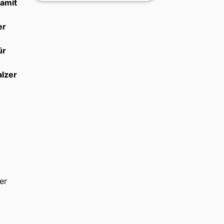
damit
er
ür
alzer
er