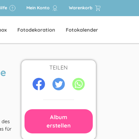
ilfe
Mein Konto
Warenkorb
box
Fotodekoration
Fotokalender
TEILEN
le
Album
a des
erstellen
s für