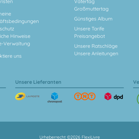
fristen
Vatertag
Großmuttertag
meine
Günstiges Album
äftsbedingungen
schutz
Unsere Tarife
iche Hinweise
Preisangebot
e-Verwaltung
Unsere Ratschläge
Unsere Anleitungen
ktiere uns
Unsere Lieferanten
Ve
Urheberrecht ©2026 FlexiLivre