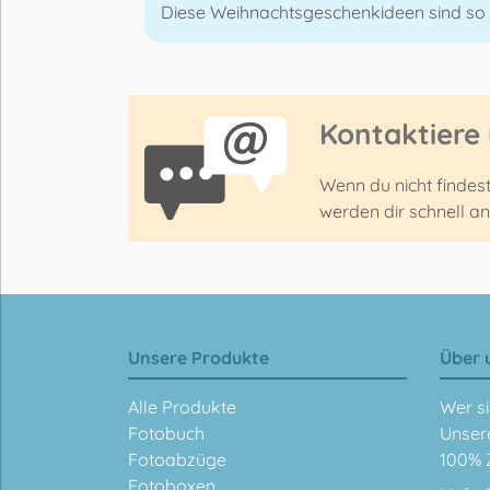
Diese Weihnachtsgeschenkideen sind so o
Kontaktiere
Wenn du nicht findes
werden dir schnell a
Unsere Produkte
Über 
Alle Produkte
Wer si
Fotobuch
Unser
Fotoabzüge
100% 
Fotoboxen