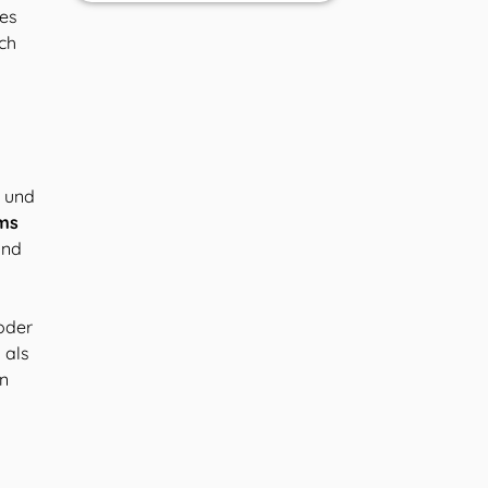
hes
ich
, und
ums
und
 oder
 als
an