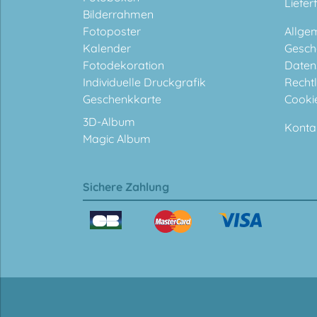
Liefer
Bilderrahmen
Fotoposter
Allge
Kalender
Gesch
Fotodekoration
Daten
Individuelle Druckgrafik
Rechtl
Geschenkkarte
Cooki
3D-Album
Konta
Magic Album
Sichere Zahlung