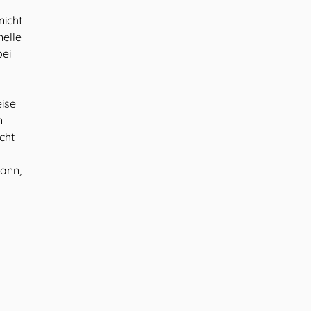
nicht
nelle
bei
eise
n
cht
ann,