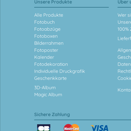
Unsere Produkte
Über 
Alle Produkte
Wer si
Fotobuch
Unser
Fotoabzüge
100% 
Fotoboxen
Liefer
Bilderrahmen
Fotoposter
Allge
Kalender
Gesch
Fotodekoration
Daten
Individuelle Druckgrafik
Rechtl
Geschenkkarte
Cooki
3D-Album
Konta
Magic Album
Sichere Zahlung