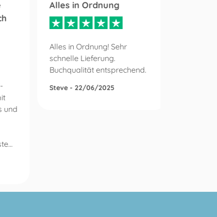
e
Alles in Ordnung
Mein A
ch
schnel
Alles in Ordnung! Sehr
schnelle Lieferung.
Mein Auf
Buchqualität entsprechend.
schnell 
größten 
-
Steve - 22/06/2025
erledigt
it
war sehr
s und
pünktlic
gerne wei
e...
Wolfram