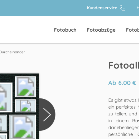
Kundenservice
H
Fotobuch
Fotoabzüge
Foto
Durcheinander
Fotoa
Ab
6.00
€
Es gibt etwas
ein perfektes
zu teilen, und
in einem Ras
danebenliegend
persönliche