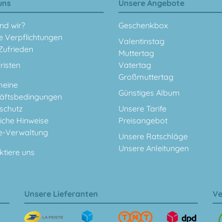
uns
Unsere Angebote
nd wir?
Geschenkbox
e Verpflichtungen
Valentinstag
Zufrieden
Muttertag
fristen
Vatertag
Großmuttertag
meine
Günstiges Album
äftsbedingungen
schutz
Unsere Tarife
iche Hinweise
Preisangebot
e-Verwaltung
Unsere Ratschläge
Unsere Anleitungen
ktiere uns
Unsere Lieferanten
Ve