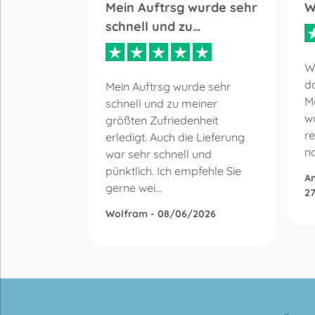
ng
Mein Auftrsg wurde sehr
W
schnell und zu…
Sehr
W
.
da
Mein Auftrsg wurde sehr
prechend.
M
schnell und zu meiner
wa
größten Zufriedenheit
5
re
erledigt. Auch die Lieferung
n
war sehr schnell und
pünktlich. Ich empfehle Sie
An
gerne wei...
2
Wolfram - 08/06/2026