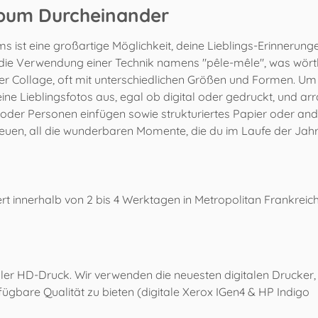
lbum Durcheinander
 ist eine großartige Möglichkeit, deine Lieblings-Erinnerung
st die Verwendung einer Technik namens "pêle-mêle", was wört
einer Collage, oft mit unterschiedlichen Größen und Formen.
ne Lieblingsfotos aus, egal ob digital oder gedruckt, und arra
der Personen einfügen sowie strukturiertes Papier oder and
freuen, all die wunderbaren Momente, die du im Laufe der Jahr
fert innerhalb von 2 bis 4 Werktagen in Metropolitan Frankreich
eller HD-Druck. Wir verwenden die neuesten digitalen Drucker
fügbare Qualität zu bieten (digitale Xerox IGen4 & HP Indigo