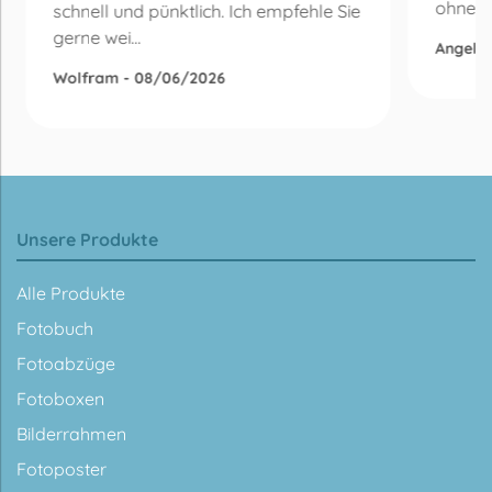
ohne Be
schnell und pünktlich. Ich empfehle Sie
gerne wei...
Angelik
Wolfram - 08/06/2026
Unsere Produkte
Alle Produkte
Fotobuch
Fotoabzüge
Fotoboxen
Bilderrahmen
Fotoposter