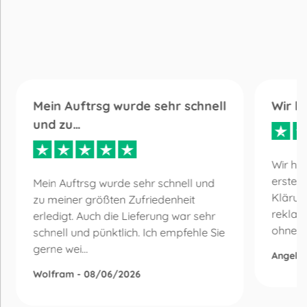
Mein Auftrsg wurde sehr schnell
Wir h
und zu…
Wir ha
erste 
Mein Auftrsg wurde sehr schnell und
Klärun
zu meiner größten Zufriedenheit
reklam
erledigt. Auch die Lieferung war sehr
ohne Be
schnell und pünktlich. Ich empfehle Sie
gerne wei...
Angelik
Wolfram - 08/06/2026