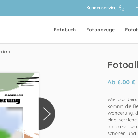
Kundenservice
H
Fotobuch
Fotoabzüge
Foto
ndern
Fotoa
Ab
6.00
€
Wie das berü
kommt die Bel
Wanderung, die
eine herrlich
du diese we
schönen und 