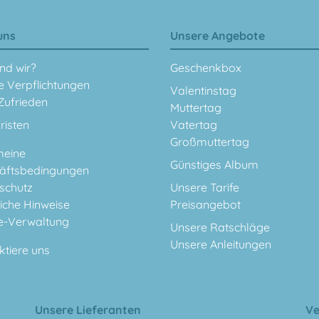
uns
Unsere Angebote
nd wir?
Geschenkbox
e Verpflichtungen
Valentinstag
Zufrieden
Muttertag
fristen
Vatertag
Großmuttertag
meine
Günstiges Album
äftsbedingungen
schutz
Unsere Tarife
iche Hinweise
Preisangebot
e-Verwaltung
Unsere Ratschläge
Unsere Anleitungen
ktiere uns
Unsere Lieferanten
Ve