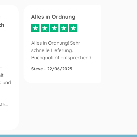
e
Alles in Ordnung
Mein A
ch
schnel
Alles in Ordnung! Sehr
schnelle Lieferung.
Mein Auf
Buchqualität entsprechend.
schnell 
größten 
-
Steve - 22/06/2025
erledigt
it
war sehr
s und
pünktlic
gerne wei
e...
Wolfram