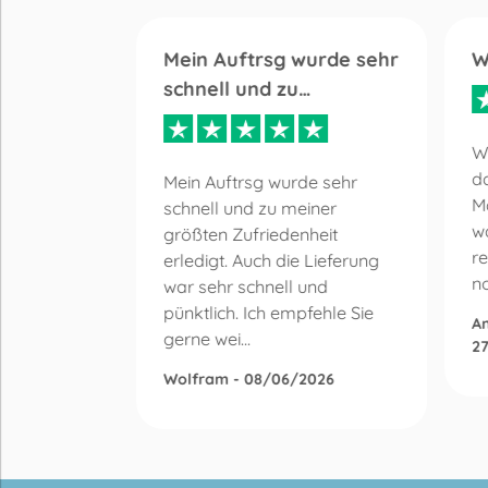
ng
Mein Auftrsg wurde sehr
W
schnell und zu…
Sehr
W
.
da
Mein Auftrsg wurde sehr
prechend.
M
schnell und zu meiner
wa
größten Zufriedenheit
5
re
erledigt. Auch die Lieferung
n
war sehr schnell und
pünktlich. Ich empfehle Sie
An
gerne wei...
2
Wolfram - 08/06/2026