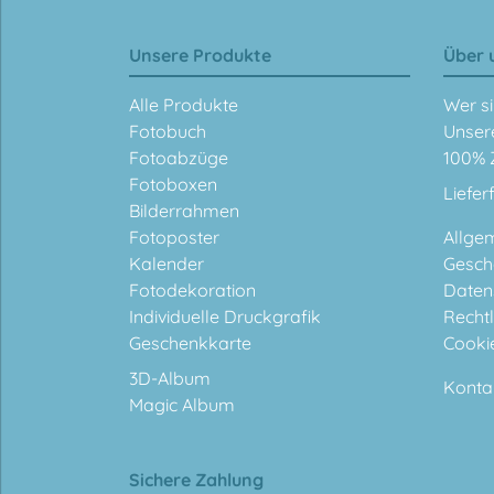
Unsere Produkte
Über 
Alle Produkte
Wer si
Fotobuch
Unser
Fotoabzüge
100% 
Fotoboxen
Liefer
Bilderrahmen
Fotoposter
Allge
Kalender
Gesch
Fotodekoration
Daten
Individuelle Druckgrafik
Rechtl
Geschenkkarte
Cooki
3D-Album
Konta
Magic Album
Sichere Zahlung