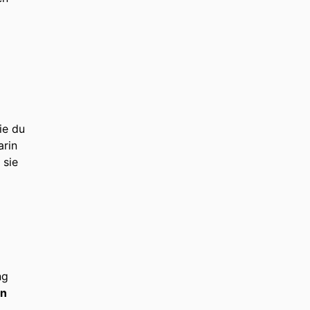
ie du
arin
 sie
m
ng
in