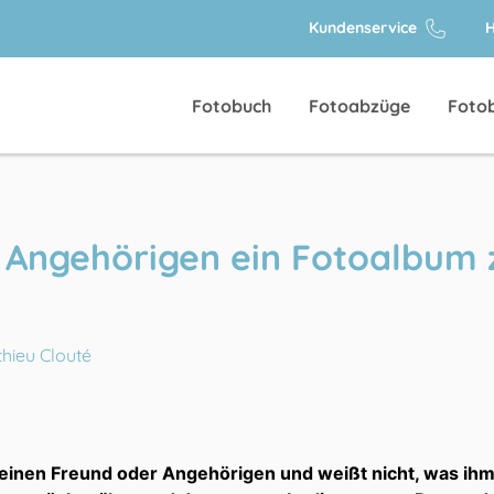
Kundenservice
H
Fotobuch
Fotoabzüge
Foto
 Angehörigen ein Fotoalbum 
hieu Clouté
einen Freund oder Angehörigen und weißt nicht, was ih