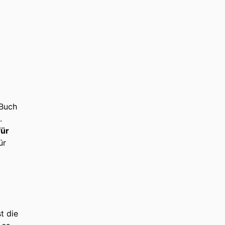
 Buch
.
für
ür
t die