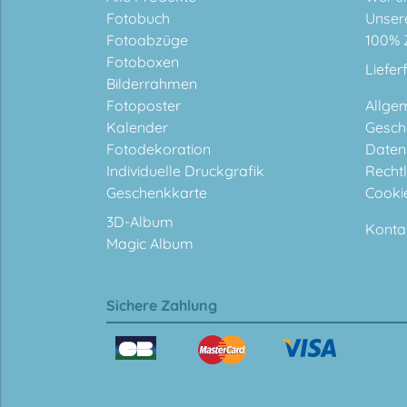
Fotobuch
Unser
Fotoabzüge
100% 
Fotoboxen
Liefer
Bilderrahmen
Fotoposter
Allge
Kalender
Gesch
Fotodekoration
Daten
Individuelle Druckgrafik
Rechtl
Geschenkkarte
Cooki
3D-Album
Konta
Magic Album
Sichere Zahlung