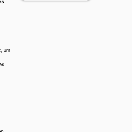
es
t, um
es
en