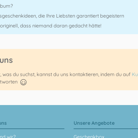
album?
sgeschenkideen, die Ihre Liebsten garantiert begeistern
riginell, dass niemand daran gedacht hätte!
 uns
t, was du suchst, kannst du uns kontaktieren, indem du auf
Ku
ntworten
uns
Unsere Angebote
nd wir?
Geschenkbox