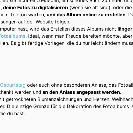
chst sie nicht einzu-kleben, ein schönes Buch zu finden und
t
, deine Fotos zu digitalisieren
(wenn sie alt sind), oder die
inem Telefon warten,
und das Album online zu erstellen
. D
isungen auf der Website folgen.
mputer hast, wird das Erstellen dieses Albums nicht
länger
 Fotoalbums
, ideal, wenn man Freude bereiten möchte, aber
len. Es gibt fertige Vorlagen, die du nur leicht ändern muss
Geburtstag
oder auch ohne besonderen Anlass, das Fotoa
schenkt werden und
an den Anlass angepasst werden
.
mit getrockneten Blumenzeichnungen und Herzen. Weihnac
er. Die einzige Grenze für die Dekoration des Fotoalbums i
die du hast.