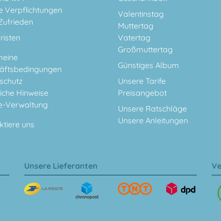
e Verpflichtungen
Valentinstag
Zufrieden
Muttertag
fristen
Vatertag
Großmuttertag
meine
Günstiges Album
äftsbedingungen
schutz
Unsere Tarife
iche Hinweise
Preisangebot
e-Verwaltung
Unsere Ratschläge
Unsere Anleitungen
ktiere uns
Unsere Lieferanten
Ve