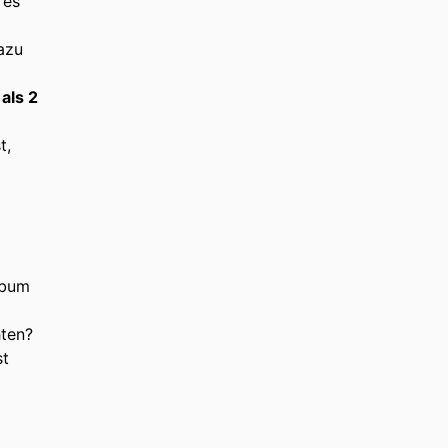
 es
azu
 als 2
t,
lbum
hten?
st