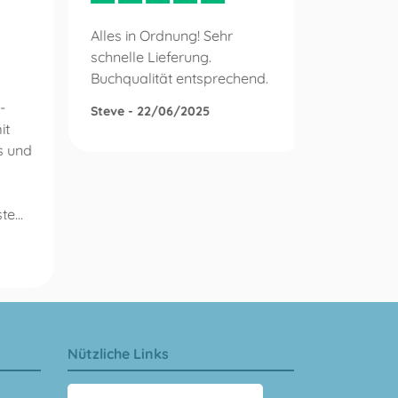
Alles in Ordnung! Sehr
schnelle Lieferung.
Mein Auf
Buchqualität entsprechend.
schnell 
größten 
-
Steve - 22/06/2025
erledigt
it
war sehr
s und
pünktlic
gerne wei
e...
Wolfram
Nützliche Links