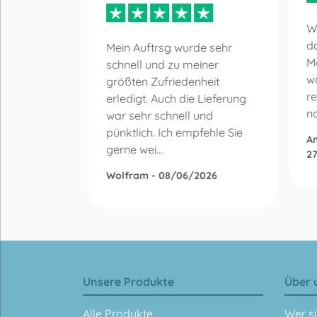
Sehr
W
.
da
Mein Auftrsg wurde sehr
prechend.
M
schnell und zu meiner
wa
größten Zufriedenheit
5
re
erledigt. Auch die Lieferung
n
war sehr schnell und
pünktlich. Ich empfehle Sie
An
gerne wei...
2
Wolfram - 08/06/2026
Unsere Produkte
Über 
Alle Produkte
Wer si