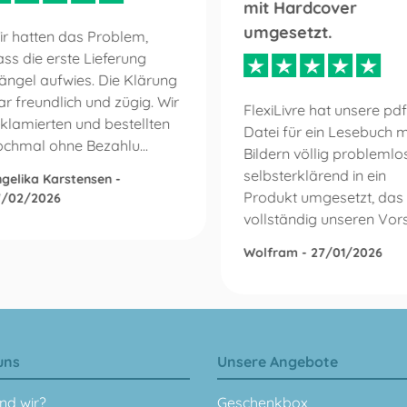
mit Hardcover
umgesetzt.
ir hatten das Problem,
ss die erste Lieferung
ängel aufwies. Die Klärung
r freundlich und zügig. Wir
FlexiLivre hat unsere pdf
klamierten und bestellten
Datei für ein Lesebuch m
ochmal ohne Bezahlu...
Bildern völlig problemlo
selbsterklärend in ein
gelika Karstensen -
Produkt umgesetzt, das
7/02/2026
vollständig unseren Vorst
Wolfram - 27/01/2026
uns
Unsere Angebote
nd wir?
Geschenkbox