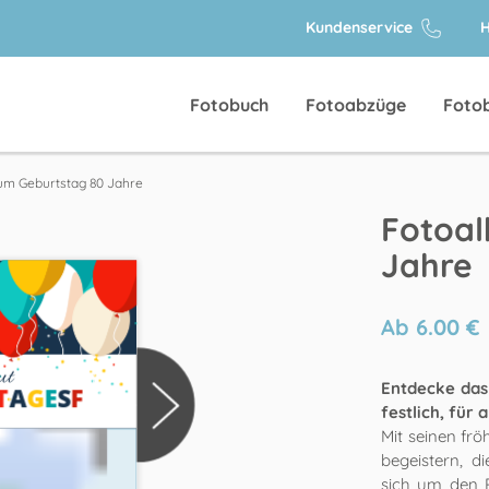
Kundenservice
H
Fotobuch
Fotoabzüge
Foto
um Geburtstag 80 Jahre
Fotoal
Jahre
Ab
6.00
€
Entdecke das
festlich, für 
Mit seinen frö
begeistern, d
sich um den R