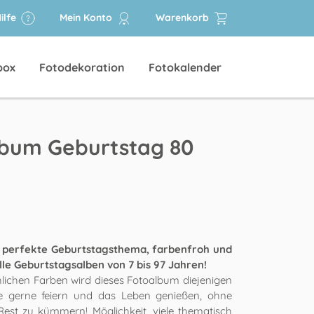
ilfe
Mein Konto
Warenkorb
box
Fotodekoration
Fotokalender
bum Geburtstag 80
 perfekte Geburtstagsthema, farbenfroh und
alle Geburtstagsalben von 7 bis 97 Jahren!
hlichen Farben wird dieses Fotoalbum diejenigen
ie gerne feiern und das Leben genießen, ohne
est zu kümmern! Möglichkeit, viele thematisch