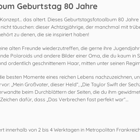
lbum Geburtstag 80 Jahre
in Konzept... das altert. Dieses Geburtstagsfotoalbum 80 Jahre
 nicht täuschen: dieser Achtzigjährige, der manchmal mit trübe
ört zu denen, die sie inspiriert haben!
ne alten Freunde wiederzutreffen, die gerne ihre Jugendjahr
nde Polaroids und andere Bilder einer Oma, die du kaum in 
k und ordentlich geschnittenem Haar, mitten unter seinen Re
die besten Momente eines reichen Lebens nachzuzeichnen, und 
r: „Mein Großvater, dieser Held“, „Die Taylor Swift der Sechz
rwandte beim Durchblättern der Seiten, die du ihm gewidmet 
Zeichen dafür, dass „Das Verbrechen fast perfekt war“...
fert innerhalb von 2 bis 4 Werktagen in Metropolitan Frankreich