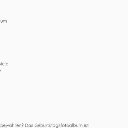
, um
iele
.
an bewahren? Das Geburtstagsfotoalbum ist