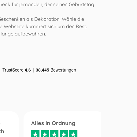
chenk für jemanden, der seinen Geburtstag
 Geschenken als Dekoration. Wähle die
 die Webseite kümmert sich um den Rest.
r lange aufbewahren.
e
Alles in Ordnung
Mein A
ch
schnel